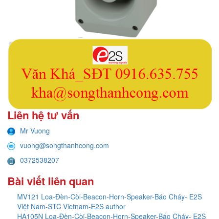
Liên hệ tư vấn
Mr Vuong
vuong@songthanhcong.com
0372538207
Bài viết liên quan
MV121 Loa-Đèn-Còi-Beacon-Horn-Speaker-Báo Cháy- E2S
Việt Nam-STC Vietnam-E2S author
HA105N Loa-Đèn-Còi-Beacon-Horn-Speaker-Báo Cháy- E2S