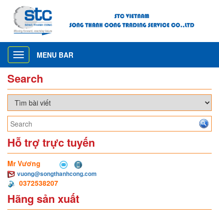
MENU BAR
Toggle
navigation
Search
Hỗ trợ trực tuyến
Mr Vương
vuong@songthanhcong.com
0372538207
Hãng sản xuất