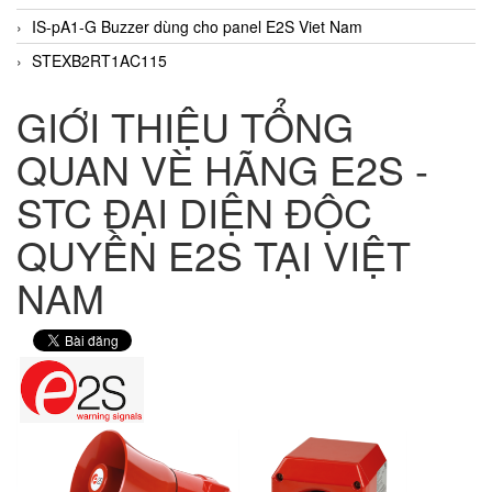
IS-pA1-G Buzzer dùng cho panel E2S Viet Nam
STEXB2RT1AC115
GIỚI THIỆU TỔNG
QUAN VÈ HÃNG E2S -
STC ĐẠI DIỆN ĐỘC
QUYỀN E2S TẠI VIỆT
NAM