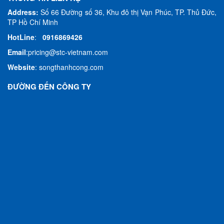
Address:
Số 66 Đường số 36, Khu đô thị Vạn Phúc, TP. Thủ Đức,
TP Hồ Chí Minh
HotLine
:
0916869426
Email
:
pricing@stc-vietnam.com
Website
:
songthanhcong.com
ĐƯỜNG ĐẾN CÔNG TY