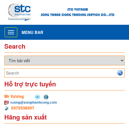
MENU BAR
Toggle
navigation
Search
Hỗ trợ trực tuyến
Mr Vương
vuong@songthanhcong.com
0372538207
Hãng sản xuất