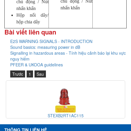
chủ động / Nút
chủ động / Nút
nhấn khẩn
nhấn khẩn
Hộp nối dây/
hộp chia dây
Bài viết liên quan
E2S WARNING SIGNALS - INTRODUCTION
Sound basics: measuring power in dB
Signalling in hazardous areas - Tính hiệu cảnh báo lại khu vực
nguy hiểm
PFEER & UKOOA guidelines
Trước
1
Sau
STEXB2RT1AC115
THÔNG TIN LIÊN HỆ