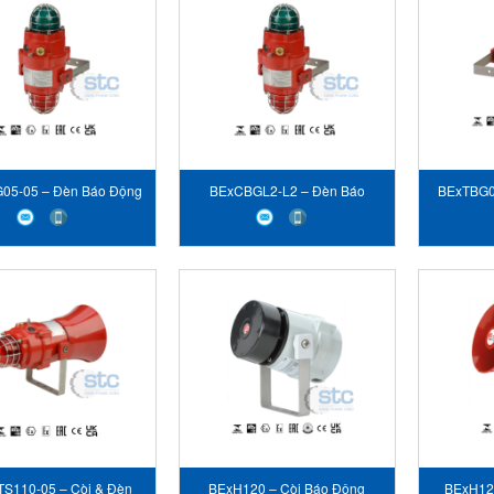
05-05 – Đèn Báo Động
BExCBGL2-L2 – Đèn Báo
BExTBG0
STC E2S VIET NAM
Động - STC E2S VIET NAM
STC
S110-05 – Còi & Đèn
BExH120 – Còi Báo Động
BExH120