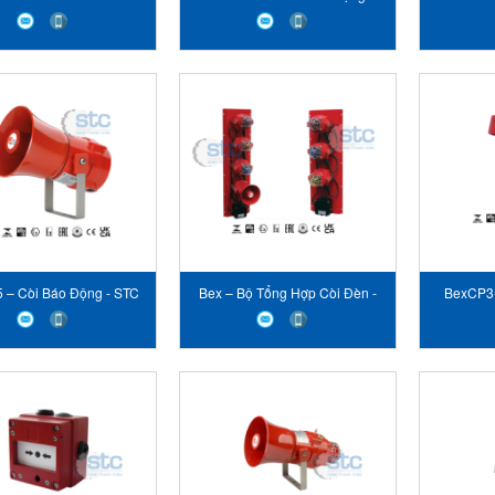
ng - STC E2S VIET NAM
Belltronic - STC E2S VIET NAM
STC
 – Còi Báo Động - STC
Bex – Bộ Tổng Hợp Còi Đèn -
BexCP3-
E2S VIET NAM
STC E2S VIET NAM
động -