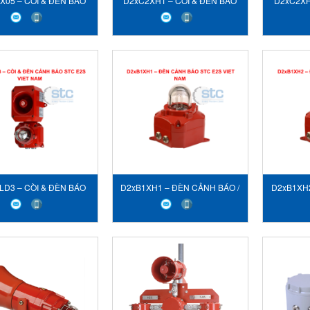
X05 – CÒI & ĐÈN BÁO
D2xC2XH1 – CÒI & ĐÈN BÁO
D2xC2XH
 STC E2S VIET NAM
ĐỘNG STC E2S VIET NAM
ĐỘNG S
LD3 – CÒI & ĐÈN BÁO
D2xB1XH1 – ĐÈN CẢNH BÁO /
D2xB1XH2
 STC E2S VIET NAM
ĐÈN HIỆU NHẤP NHÁY STC
ĐÈN HI
E2S VIET NAM
E