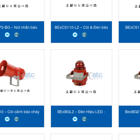
3-BG – Nút nhấn báo
BExCS110-L2 – Còi & Đèn báo
BExCS11
 - STC E2S VIET NAM
động - STC E2S VIET NAM
nháy đa h
0 – Còi cảnh báo cháy
BExBGL2 – Đèn Hiệu LED -
BexBG21
- STC E2S VIET NAM
STC E2S VIET NAM
10J - 