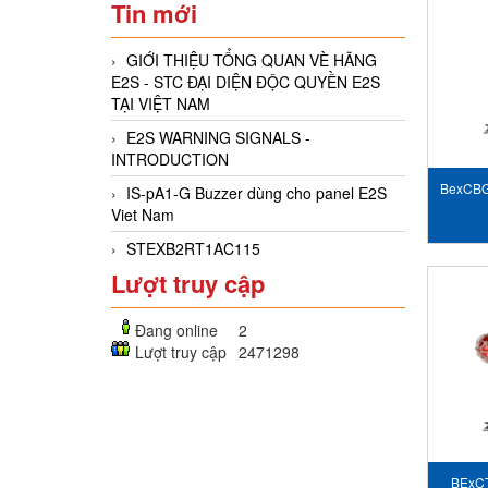
Tin mới
GIỚI THIỆU TỔNG QUAN VÈ HÃNG
E2S - STC ĐẠI DIỆN ĐỘC QUYỀN E2S
TẠI VIỆT NAM
E2S WARNING SIGNALS -
INTRODUCTION
BexCBG
IS-pA1-G Buzzer dùng cho panel E2S
Viet Nam
- 
STEXB2RT1AC115
Lượt truy cập
Đang online
2
Lượt truy cập
2471298
BExCT