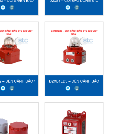
2 – CÒI & ĐÈN BÁO
D2xS1 – CÒI BÁO ĐỘNG STC
TC E2S VIET NAM
E2S VIET NAM
 – ĐÈN CẢNH BÁO /
D2XB1LD3 – ĐÈN CẢNH BÁO
ỆU NHẤP NHÁY STC
STC E2S VIET NAM
2S VIET NAM