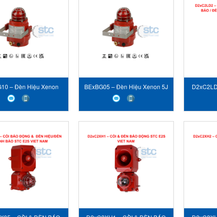
10 – Đèn Hiệu Xenon
BExBG05 – Đèn Hiệu Xenon 5J
D2xC2LD
- STC E2S VIET NAM
- STC E2S VIET NAM
ĐỘNG S