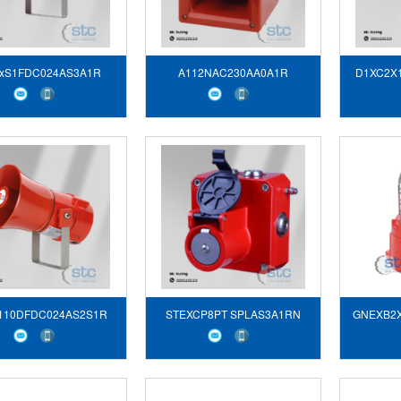
xS1FDC024AS3A1R
A112NAC230AA0A1R
D1XC2X
110DFDC024AS2S1R
STEXCP8PT SPLAS3A1RN
GNEXB2X
Đèn Hiệu
Xenon Str