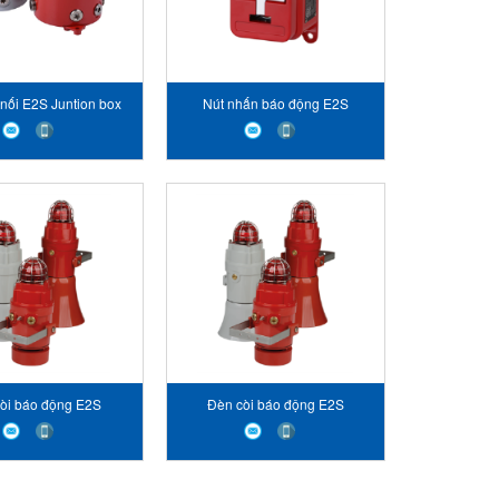
nối E2S Juntion box
Nút nhấn báo động E2S
Class I/II Div 1 Ex d
D1xCP1-PS Explosion Proof
Junction Box
Manual Pull Station
òi báo động E2S
Đèn còi báo động E2S
R Radial Alarm Horn
D1xC2X05F Alarm Horn &
Xenon Strobe
Xenon Strobe