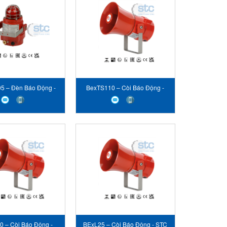
5 – Đèn Báo Động -
BexTS110 – Còi Báo Động -
 E2S VIET NAM
STC E2S VIET NAM
 – Còi Báo Động -
BExL25 – Còi Báo Động - STC