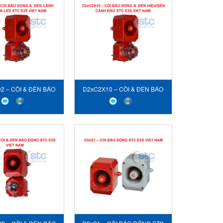
2 – CÒI & ĐÈN BÁO
D2xC2X10 – CÒI & ĐÈN BÁO
TC E2S VIET NAM
ĐỘNG STC E2S VIET NAM