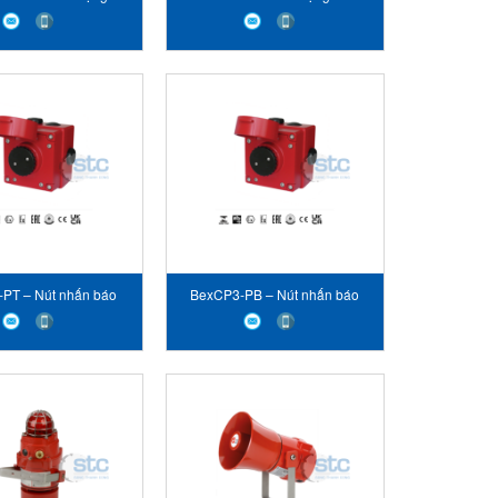
 E2S VIET NAM
E2S VIET NAM
PT – Nút nhấn báo
BexCP3-PB – Nút nhấn báo
 STC E2S VIET NAM
động - STC E2S VIET NAM