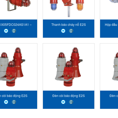
1X05FDC024AS1A1 –
Thanh báo cháy nổ E2S
Hộp đầu 
áo Động Kết Hợp Đèn
Explosion Proof Alarm Bar E2S
E2S D1xJ2 
n STC E2S VIET NAM
D1xC4 Class I Div 1 and Zone
1/21
 còi báo động E2S
Đèn còi báo động E2S
Đèn c
2X10F Alarm Horn &
D1xC2X05R Radial Alarm Horn
D1xC2X05
Xenon Strobe
& Xenon Strobe
& 