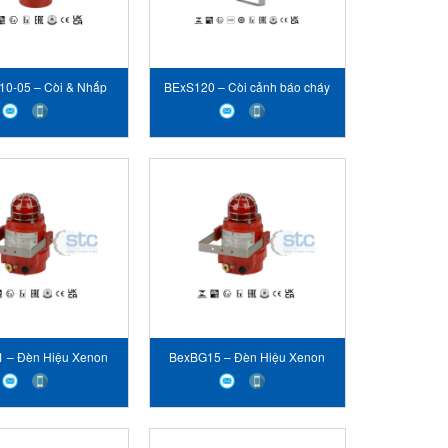
0-05 – Còi & Nhấp
BExS120 – Còi cảnh báo cháy
ướng - STC E2S VIET
nổ - STC E2S VIET NAM
NAM
 – Đèn Hiệu Xenon
BexBG15 – Đèn Hiệu Xenon
STC E2S VIET NAM
10J - STC E2S VIET NAM