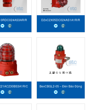
10RDC024AS3AR/R
D2xC2X05DC024AS1A1R/R
21AC230BS3A1R/C
BexCBGL2-05 – Đèn Báo Động
 Nhấp Nháy Xenon -
- STC E2S VIET NAM
obe Beacon E2S Việt
Nam