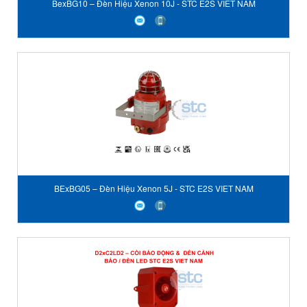
BexBG10 – Đèn Hiệu Xenon 10J - STC E2S VIET NAM
BExBG05 – Đèn Hiệu Xenon 5J - STC E2S VIET NAM