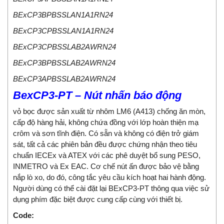
BExCP3BPBSSLAN1A1RN24
BExCP3CPBSSLAN1A1RN24
BExCP3CPBSSLAB2AWRN24
BExCP3BPBSSLAB2AWRN24
BExCP3APBSSLAB2AWRN24
BexCP3-PT – Nút nhấn báo động
vỏ bọc được sản xuất từ ​​nhôm LM6 (A413) chống ăn mòn,
cấp độ hàng hải, không chứa đồng với lớp hoàn thiện mạ
crôm và sơn tĩnh điện. Có sẵn và không có điện trở giám
sát, tất cả các phiên bản đều được chứng nhận theo tiêu
chuẩn IECEx và ATEX với các phê duyệt bổ sung PESO,
INMETRO và Ex EAC. Cơ chế nút ấn được bảo vệ bằng
nắp lò xo, do đó, công tắc yêu cầu kích hoạt hai hành động.
Người dùng có thể cài đặt lại BExCP3-PT thông qua việc sử
dụng phím đặc biệt được cung cấp cùng với thiết bị.
Code: