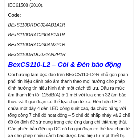
IEC61508 (2010).
Code:
BExS110DRDC024AB1A1R
BExS110DRAC230AB1A1R
BExS110DRAC230AN2P1R
BExS110DRDC024AN2P1R
BexCS110-L2 – Còi & Đèn báo động
Còi hướng tâm độc đáo trên BExCS110-L2-R nhỏ gọn phân
phối tín hiệu cảnh báo âm thanh theo mọi hướng cho phép
định hướng tín hiệu hình ảnh một cách tối ưu. Đầu ra mức
âm thanh lên tới 115dB(A) ở 1 mét với lựa chọn 32 âm báo
thức và 3 giai đoạn có thể lựa chọn từ xa. Đèn hiệu LED
chứa một dãy 4 đèn LED công suất cao, đa chức năng với
tổng cộng 7 chế độ hoạt động – 5 chế độ nhấp nháy và 2 chế
độ ổn định để sử dụng trong các ứng dụng chỉ thị/trạng thái.
Các phiên bản điện áp DC có ba giai đoạn có thể lựa chọn từ
xa cho phép nhiều cảnh báo được báo hiệu từ một thiết bị.