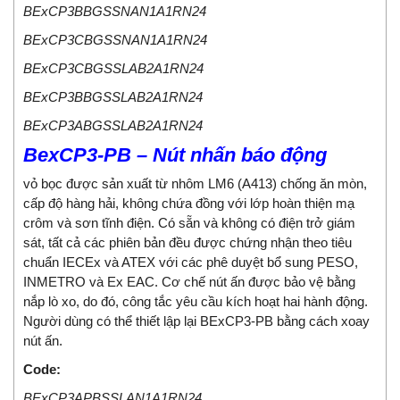
BExCP3BBGSSNAN1A1RN24
BExCP3CBGSSNAN1A1RN24
BExCP3CBGSSLAB2A1RN24
BExCP3BBGSSLAB2A1RN24
BExCP3ABGSSLAB2A1RN24
BexCP3-PB – Nút nhấn báo động
vỏ bọc được sản xuất từ ​​nhôm LM6 (A413) chống ăn mòn,
cấp độ hàng hải, không chứa đồng với lớp hoàn thiện mạ
crôm và sơn tĩnh điện. Có sẵn và không có điện trở giám
sát, tất cả các phiên bản đều được chứng nhận theo tiêu
chuẩn IECEx và ATEX với các phê duyệt bổ sung PESO,
INMETRO và Ex EAC. Cơ chế nút ấn được bảo vệ bằng
nắp lò xo, do đó, công tắc yêu cầu kích hoạt hai hành động.
Người dùng có thể thiết lập lại BExCP3-PB bằng cách xoay
nút ấn.
Code:
BExCP3APBSSLAN1A1RN24