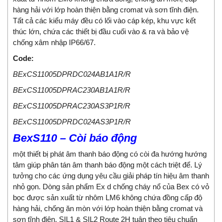
hàng hải với lớp hoàn thiện bằng cromat và sơn tĩnh điện.
Tất cả các kiểu máy đều có lối vào cáp kép, khu vực kết
thúc lớn, chứa các thiết bị đầu cuối vào & ra và bảo vệ
chống xâm nhập IP66/67.
Code:
BExCS11005DPRDC024AB1A1R/R
BExCS11005DPRAC230AB1A1R/R
BExCS11005DPRAC230AS3P1R/R
BExCS11005DPRDC024AS3P1R/R
BexS110 – Còi báo động
một thiết bị phát âm thanh báo động có còi đa hướng hướng
tâm giúp phân tán âm thanh báo động một cách triệt để. Lý
tưởng cho các ứng dụng yêu cầu giải pháp tín hiệu âm thanh
nhỏ gọn. Dòng sản phẩm Ex d chống cháy nổ của Bex có vỏ
bọc được sản xuất từ ​​nhôm LM6 không chứa đồng cấp độ
hàng hải, chống ăn mòn với lớp hoàn thiện bằng cromat và
sơn tĩnh điện. SIL1 & SIL2 Route 2H tuân theo tiêu chuẩn