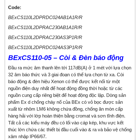
Code:
BExCS110L2DPRDC024AB1A1R/R
BExCS110L2DPRAC230AB1A1R/R
BExCS110L2DPRAC230AS3P1R/R
BExCS110L2DPRDC024AS3P1R/R
BExCS110-05 – Còi & Đèn báo động
Đầu ra mức âm thanh lên tới 117dB(A) ở 1 mét với lựa chọn
32 âm báo thức và 3 giai đoạn có thể lựa chọn từ xa. Còi
báo động & đèn hiệu Xenon có thể được kết nối từ một
nguồn điện duy nhất để hoạt động đồng thời hoặc từ các
nguồn cung cấp riêng biệt để hoạt động độc lập. Dòng sản
phẩm Ex d chống cháy nổ của BEx có vỏ bọc được sản
xuất từ ​​nhôm LM6 không chứa đồng, chống ăn mòn cấp
hàng hải với lớp hoàn thiện bằng cromat và sơn tĩnh điện.
Tất cả các kiểu máy đều có lối vào cáp kép, khu vực kết
thúc lớn chứa các thiết bị đầu cuối vào & ra và bảo vệ chống
xâm nhập IP66/67.