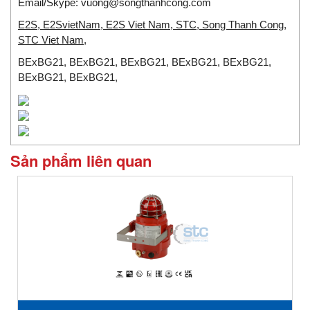
Email/Skype:
vuong@songthanhcong.com
E2S, E2SvietNam, E2S Viet Nam, STC, Song Thanh Cong,
STC Viet Nam,
BExBG21, BExBG21, BExBG21, BExBG21, BExBG21,
BExBG21, BExBG21,
Sản phẩm liên quan