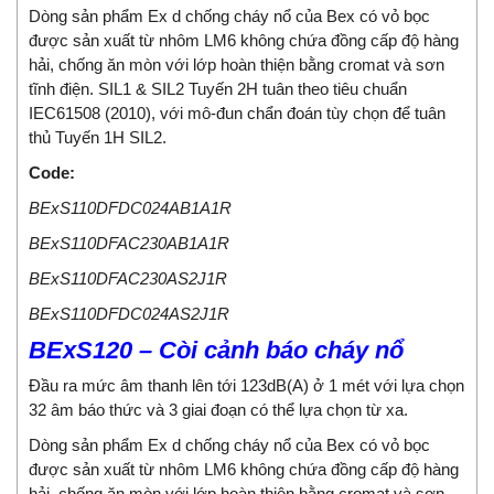
Dòng sản phẩm Ex d chống cháy nổ của Bex có vỏ bọc
được sản xuất từ ​​nhôm LM6 không chứa đồng cấp độ hàng
hải, chống ăn mòn với lớp hoàn thiện bằng cromat và sơn
tĩnh điện. SIL1 & SIL2 Tuyến 2H tuân theo tiêu chuẩn
IEC61508 (2010), với mô-đun chẩn đoán tùy chọn để tuân
thủ Tuyến 1H SIL2.
Code:
BExS110DFDC024AB1A1R
BExS110DFAC230AB1A1R
BExS110DFAC230AS2J1R
BExS110DFDC024AS2J1R
BExS120 – Còi cảnh báo cháy nổ
Đầu ra mức âm thanh lên tới 123dB(A) ở 1 mét với lựa chọn
32 âm báo thức và 3 giai đoạn có thể lựa chọn từ xa.
Dòng sản phẩm Ex d chống cháy nổ của Bex có vỏ bọc
được sản xuất từ ​​nhôm LM6 không chứa đồng cấp độ hàng
hải, chống ăn mòn với lớp hoàn thiện bằng cromat và sơn