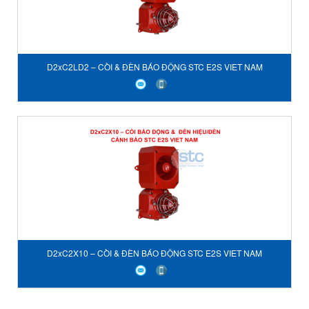
D2xC2LD2 – CÒI & ĐÈN BÁO ĐỘNG STC E2S VIET NAM
D2xC2X10 – CÒI & ĐÈN BÁO ĐỘNG STC E2S VIET NAM