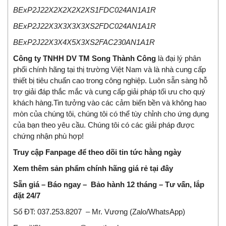
BExP2J22X2X2X2X2XS1FDC024AN1A1R
BExP2J22X3X3X3X3XS2FDC024AN1A1R
BExP2J22X3X4X5X3XS2FAC230AN1A1R
Công ty TNHH DV TM Song Thành Công
là đại lý phân
phối chính hãng tại thị trường Việt Nam và là nhà
cung cấp
thiết bị tiêu chuẩn cao trong công nghiệp
.
Luôn sẵn sàng hỗ
trợ giải đáp thắc mắc và cung cấp giải pháp tối ưu cho quý
khách hàng.
Tin tưởng vào các cảm biến bền và không hao
mòn của chúng tôi, chúng tôi có thể tùy chỉnh cho ứng dụng
của bạn theo yêu cầu. Chúng tôi có các giải pháp được
chứng nhận phù hợp!
Truy cập Fanpage để theo dõi tin tức hằng ngày
Xem thêm sản phẩm chính hãng giá rẻ
tại đây
Sẵn giá – Báo ngay – Bảo hành 12 tháng – Tư vấn, lắp
đặt 24/7
Số ĐT:
037.253.8207
– Mr. Vương (Zalo/WhatsApp)