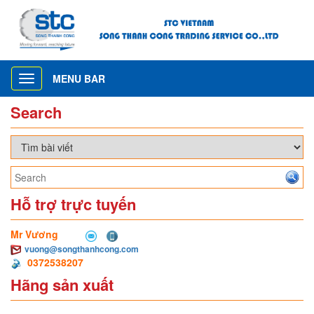
MENU BAR
Toggle
navigation
Search
Hỗ trợ trực tuyến
Mr Vương
vuong@songthanhcong.com
0372538207
Hãng sản xuất