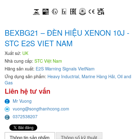
BEXBG21 – ĐÈN HIỆU XENON 10J -
STC E2S VIET NAM
Xuất sứ:
UK
Nhà cung cấp:
STC Việt Nam
Hãng sản xuất:
E2S Warning Signals VietNam
Ứng dụng sản phẩm:
Heavy Inductrial,
Marine Hàng Hải,
Oil and
Gas
Liên hệ tư vấn
Mr Vuong
vuong@songthanhcong.com
0372538207
Thông tin sản phẩm
Thông số kỹ thuật