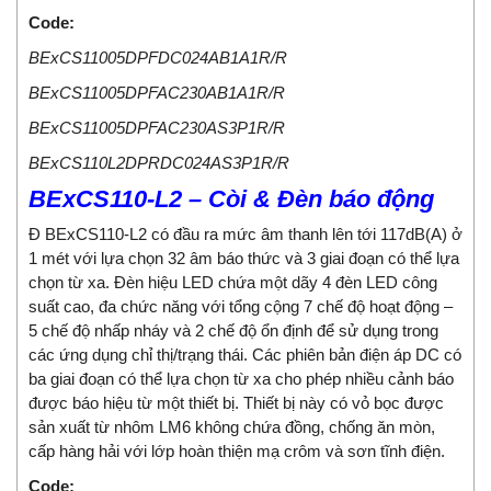
Code:
BExCS11005DPFDC024AB1A1R/R
BExCS11005DPFAC230AB1A1R/R
BExCS11005DPFAC230AS3P1R/R
BExCS110L2DPRDC024AS3P1R/R
BExCS110-L2 – Còi & Đèn báo động
Đ BExCS110-L2 có đầu ra mức âm thanh lên tới 117dB(A) ở
1 mét với lựa chọn 32 âm báo thức và 3 giai đoạn có thể lựa
chọn từ xa. Đèn hiệu LED chứa một dãy 4 đèn LED công
suất cao, đa chức năng với tổng cộng 7 chế độ hoạt động –
5 chế độ nhấp nháy và 2 chế độ ổn định để sử dụng trong
các ứng dụng chỉ thị/trạng thái. Các phiên bản điện áp DC có
ba giai đoạn có thể lựa chọn từ xa cho phép nhiều cảnh báo
được báo hiệu từ một thiết bị. Thiết bị này có vỏ bọc được
sản xuất từ ​​nhôm LM6 không chứa đồng, chống ăn mòn,
cấp hàng hải với lớp hoàn thiện mạ crôm và sơn tĩnh điện.
Code: