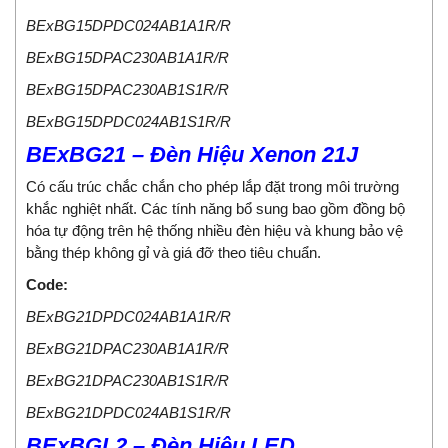
BExBG15DPDC024AB1A1R/R
BExBG15DPAC230AB1A1R/R
BExBG15DPAC230AB1S1R/R
BExBG15DPDC024AB1S1R/R
BExBG21 – Đèn Hiệu Xenon 21J
Có cấu trúc chắc chắn cho phép lắp đặt trong môi trường
khắc nghiệt nhất. Các tính năng bổ sung bao gồm đồng bộ
hóa tự động trên hệ thống nhiều đèn hiệu và khung bảo vệ
bằng thép không gỉ và giá đỡ theo tiêu chuẩn.
Code:
BExBG21DPDC024AB1A1R/R
BExBG21DPAC230AB1A1R/R
BExBG21DPAC230AB1S1R/R
BExBG21DPDC024AB1S1R/R
BExBGL2 – Đèn Hiệu LED