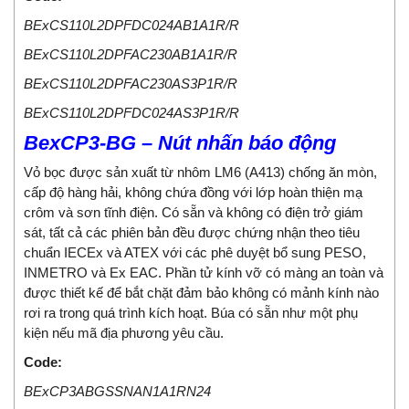
BExCS110L2DPFDC024AB1A1R/R
BExCS110L2DPFAC230AB1A1R/R
BExCS110L2DPFAC230AS3P1R/R
BExCS110L2DPFDC024AS3P1R/R
BexCP3-BG – Nút nhấn báo động
Vỏ bọc được sản xuất từ ​​nhôm LM6 (A413) chống ăn mòn,
cấp độ hàng hải, không chứa đồng với lớp hoàn thiện mạ
crôm và sơn tĩnh điện. Có sẵn và không có điện trở giám
sát, tất cả các phiên bản đều được chứng nhận theo tiêu
chuẩn IECEx và ATEX với các phê duyệt bổ sung PESO,
INMETRO và Ex EAC. Phần tử kính vỡ có màng an toàn và
được thiết kế để bắt chặt đảm bảo không có mảnh kính nào
rơi ra trong quá trình kích hoạt. Búa có sẵn như một phụ
kiện nếu mã địa phương yêu cầu.
Code:
BExCP3ABGSSNAN1A1RN24