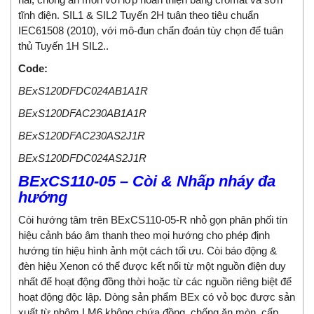
tĩnh điện. SIL1 & SIL2 Tuyến 2H tuân theo tiêu chuẩn
IEC61508 (2010), với mô-đun chẩn đoán tùy chọn để tuân
thủ Tuyến 1H SIL2..
Code:
BExS120DFDC024AB1A1R
BExS120DFAC230AB1A1R
BExS120DFAC230AS2J1R
BExS120DFDC024AS2J1R
BExCS110-05 – Còi & Nhấp nháy đa
hướng
Còi hướng tâm trên BExCS110-05-R nhỏ gọn phân phối tín
hiệu cảnh báo âm thanh theo mọi hướng cho phép định
hướng tín hiệu hình ảnh một cách tối ưu. Còi báo động &
đèn hiệu Xenon có thể được kết nối từ một nguồn điện duy
nhất để hoạt động đồng thời hoặc từ các nguồn riêng biệt để
hoạt động độc lập. Dòng sản phẩm BEx có vỏ bọc được sản
xuất từ ​​nhôm LM6 không chứa đồng, chống ăn mòn, cấp