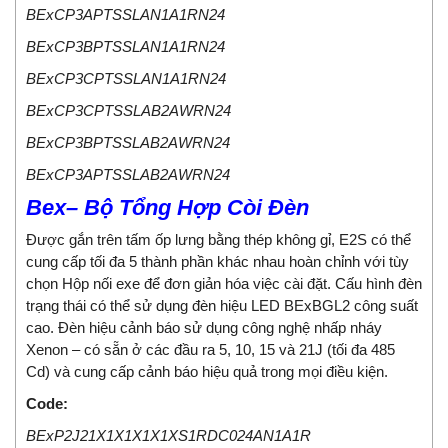
BExCP3APTSSLAN1A1RN24
BExCP3BPTSSLAN1A1RN24
BExCP3CPTSSLAN1A1RN24
BExCP3CPTSSLAB2AWRN24
BExCP3BPTSSLAB2AWRN24
BExCP3APTSSLAB2AWRN24
Bex– Bộ Tổng Hợp Còi Đèn
Được gắn trên tấm ốp lưng bằng thép không gỉ, E2S có thể
cung cấp tối đa 5 thành phần khác nhau hoàn chỉnh với tùy
chọn Hộp nối exe để đơn giản hóa việc cài đặt. Cấu hình đèn
trạng thái có thể sử dụng đèn hiệu LED BExBGL2 công suất
cao. Đèn hiệu cảnh báo sử dụng công nghệ nhấp nháy
Xenon – có sẵn ở các đầu ra 5, 10, 15 và 21J (tối đa 485
Cd) và cung cấp cảnh báo hiệu quả trong mọi điều kiện.
Code:
BExP2J21X1X1X1X1XS1RDC024AN1A1R