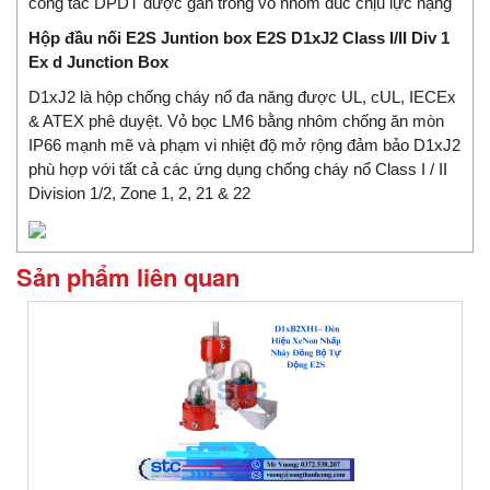
công tắc DPDT được gắn trong vỏ nhôm đúc chịu lực nặng
Hộp đầu nối E2S Juntion box E2S D1xJ2 Class I/II Div 1
Ex d Junction Box
D1xJ2 là hộp chống cháy nổ đa năng được UL, cUL, IECEx
& ATEX phê duyệt. Vỏ bọc LM6 bằng nhôm chống ăn mòn
IP66 mạnh mẽ và phạm vi nhiệt độ mở rộng đảm bảo D1xJ2
phù hợp với tất cả các ứng dụng chống cháy nổ Class I / II
Division 1/2, Zone 1, 2, 21 & 22
Sản phẩm liên quan