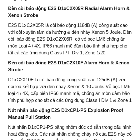
Đèn còi báo động E2S D1xC2X05R Radial Alarm Horn &
Xenon Strobe
E2S D1xC2X05R là còi báo động 118dB (A) công suất cao
với còi xuyên tâm đa hướng & đèn nháy Xenon 5 Joule. Đèn
còi báo động E2S D1xC2X05R có vỏ bọc LM6 chống ăn
mòn Loại 4 / 4X, IP66 mạnh mẽ đảm bảo tính phù hợp cho
tất cả các ứng dụng Class I / II Div 1, Zone 1/20.
Đèn còi báo động E2S D1xC2X10F Alarm Horn & Xenon
Strobe
D1xC2X10F là còi báo động công suất cao 125dB (A) với
còi lóa kết hợp với đèn nháy Xenon & 10 Joule. Vỏ bọc LM6
loại 4 / 4X, cấp biển IP66 mạnh mẽ, chống ăn mòn đảm bảo
tính phù hợp cho tất cả các ứng dụng Class I Div 1 & Zone 1
Nút nhấn báo động E2S D1xCP1-PS Explosion Proof
Manual Pull Station
Nút nhấn D1xCP1-PS bằng nhôm đúc có sẵn trong cấu hình
hoạt động kép. Các nút nhấn chống cháy nổ của E2S này có