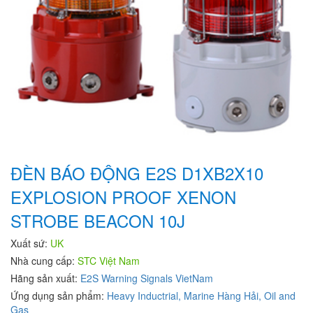
ĐÈN BÁO ĐỘNG E2S D1XB2X10
EXPLOSION PROOF XENON
STROBE BEACON 10J
Xuất sứ:
UK
Nhà cung cấp:
STC Việt Nam
Hãng sản xuất:
E2S Warning Signals VietNam
Ứng dụng sản phẩm:
Heavy Inductrial,
Marine Hàng Hải,
Oil and
Gas