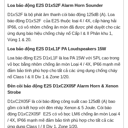
Loa báo động E2S D1xS2F Alarm Horn Sounder
D1xS2F là bộ phát âm thanh còi báo động 125dB (A). Loa
báo động D1xS2F của E2S thuộc loại 4 / 4X, cấp hàng hải
IP66, có vỏ nhôm chống ăn mòn đã được phê duyệt cho các
ứng dụng báo hiệu chống cháy nổ Cấp I & II Phân khu 1,
Vùng 1 & 20.
Loa báo động E2S D1xL1F PA Loudspeakers 15W
Loa báo động E2S D1xL1F là loa PA 15W với SPL cao trong
vỏ bọc bằng nhôm chống ăn mòn Loại 4 / 4X, IP66 mạnh mẽ
đảm bảo tính phù hợp cho tất cả các ứng dụng chống cháy
nổ Class I & II Div 1 & Zone 1/20.
Đèn còi báo động E2S D1xC2X05F Alarm Horn & Xenon
Strobe
D1xC2X05F là còi báo động công suất cao 125dB (A) bao
gồm còi kết hợp với đèn nháy Xenon & 5 Joule. Còi báo
động D1xC2X05F E2S có vỏ bọc LM6 chống ăn mòn Loại 4
/ 4X, IP66 mạnh mẽ đảm bảo tính phù hợp cho tất cả các
ứng dụng Class I / II Div 1, Zone 1/20.