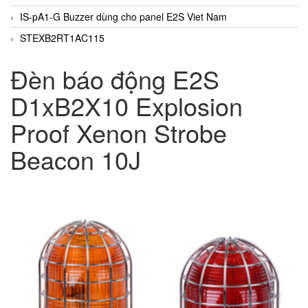
IS-pA1-G Buzzer dùng cho panel E2S Viet Nam
STEXB2RT1AC115
Đèn báo động E2S
D1xB2X10 Explosion
Proof Xenon Strobe
Beacon 10J