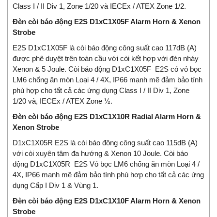
Class I / II Div 1, Zone 1/20 và IECEx / ATEX Zone 1/2.
Đèn còi báo động E2S D1xC1X05F Alarm Horn & Xenon
Strobe
E2S D1xC1X05F là còi báo động công suất cao 117dB (A)
được phê duyệt trên toàn cầu với còi kết hợp với đèn nháy
Xenon & 5 Joule. Còi báo động D1xC1X05F E2S có vỏ bọc
LM6 chống ăn mòn Loại 4 / 4X, IP66 mạnh mẽ đảm bảo tính
phù hợp cho tất cả các ứng dụng Class I / II Div 1, Zone
1/20 và, IECEx / ATEX Zone ½.
Đèn còi báo động E2S D1xC1X10R Radial Alarm Horn &
Xenon Strobe
D1xC1X05R E2S là còi báo động công suất cao 115dB (A)
với còi xuyên tâm đa hướng & Xenon 10 Joule. Còi báo
động D1xC1X05R E2S Vỏ bọc LM6 chống ăn mòn Loại 4 /
4X, IP66 mạnh mẽ đảm bảo tính phù hợp cho tất cả các ứng
dụng Cấp I Div 1 & Vùng 1.
Đèn còi báo động E2S D1xC1X10F Alarm Horn & Xenon
Strobe