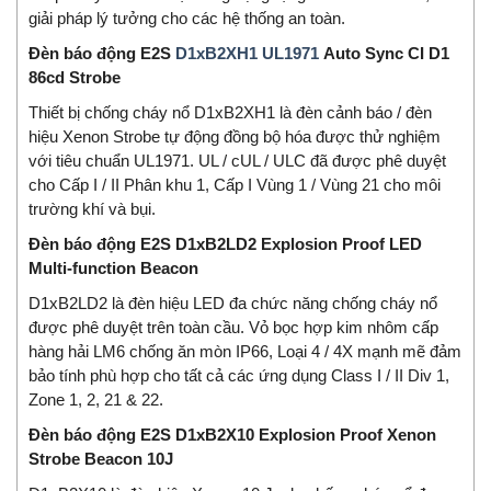
giải pháp lý tưởng cho các hệ thống an toàn.
Đèn báo động E2S
D1xB2XH1 UL1971
Auto Sync CI D1
86cd Strobe
Thiết bị chống cháy nổ D1xB2XH1 là đèn cảnh báo / đèn
hiệu Xenon Strobe tự động đồng bộ hóa được thử nghiệm
với tiêu chuẩn UL1971. UL / cUL / ULC đã được phê duyệt
cho Cấp I / II Phân khu 1, Cấp I Vùng 1 / Vùng 21 cho môi
trường khí và bụi.
Đèn báo động E2S D1xB2LD2 Explosion Proof LED
Multi-function Beacon
D1xB2LD2 là đèn hiệu LED đa chức năng chống cháy nổ
được phê duyệt trên toàn cầu. Vỏ bọc hợp kim nhôm cấp
hàng hải LM6 chống ăn mòn IP66, Loại 4 / 4X mạnh mẽ đảm
bảo tính phù hợp cho tất cả các ứng dụng Class I / II Div 1,
Zone 1, 2, 21 & 22.
Đèn báo động E2S D1xB2X10 Explosion Proof Xenon
Strobe Beacon 10J