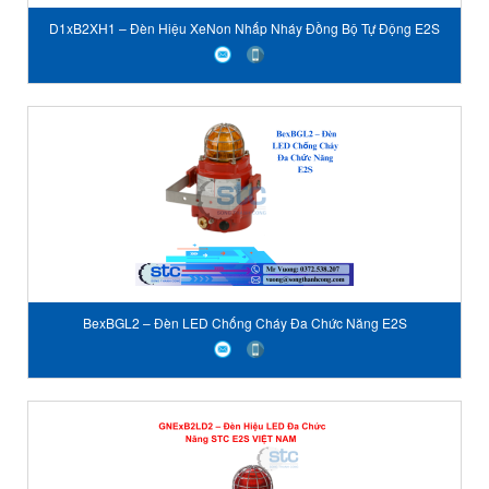
D1xB2XH1 – Đèn Hiệu XeNon Nhấp Nháy Đồng Bộ Tự Động E2S
BexBGL2 – Đèn LED Chống Cháy Đa Chức Năng E2S