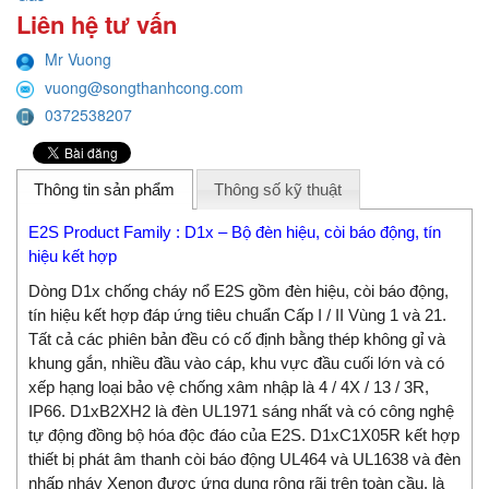
Liên hệ tư vấn
Mr Vuong
vuong@songthanhcong.com
0372538207
Thông tin sản phẩm
Thông số kỹ thuật
E2S Product Family : D1x – Bộ đèn hiệu, còi báo động, tín
hiệu kết hợp
Dòng D1x chống cháy nổ E2S gồm đèn hiệu, còi báo động,
tín hiệu kết hợp đáp ứng tiêu chuẩn Cấp I / II Vùng 1 và 21.
Tất cả các phiên bản đều có cố định bằng thép không gỉ và
khung gắn, nhiều đầu vào cáp, khu vực đầu cuối lớn và có
xếp hạng loại bảo vệ chống xâm nhập là 4 / 4X / 13 / 3R,
IP66. D1xB2XH2 là đèn UL1971 sáng nhất và có công nghệ
tự động đồng bộ hóa độc đáo của E2S. D1xC1X05R kết hợp
thiết bị phát âm thanh còi báo động UL464 và UL1638 và đèn
nhấp nháy Xenon được ứng dụng rộng rãi trên toàn cầu, là