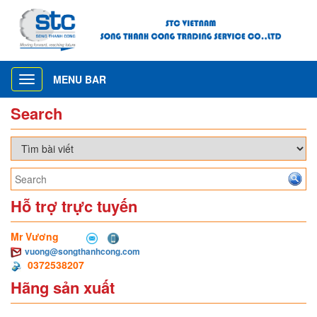
MENU BAR
Toggle
navigation
Search
Hỗ trợ trực tuyến
Mr Vương
vuong@songthanhcong.com
0372538207
Hãng sản xuất