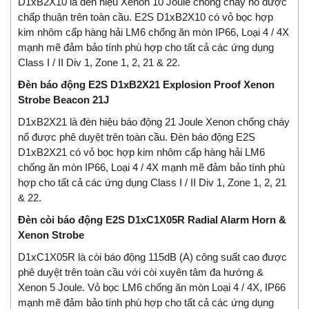
D1xB2X10 là đèn hiệu Xenon 10 Joule chống cháy nổ được
chấp thuận trên toàn cầu. E2S D1xB2X10 có vỏ bọc hợp
kim nhôm cấp hàng hải LM6 chống ăn mòn IP66, Loại 4 / 4X
mạnh mẽ đảm bảo tính phù hợp cho tất cả các ứng dụng
Class I / II Div 1, Zone 1, 2, 21 & 22.
Đèn báo động E2S D1xB2X21 Explosion Proof Xenon
Strobe Beacon 21J
D1xB2X21 là đèn hiệu báo động 21 Joule Xenon chống cháy
nổ được phê duyệt trên toàn cầu. Đèn báo động E2S
D1xB2X21 có vỏ bọc hợp kim nhôm cấp hàng hải LM6
chống ăn mòn IP66, Loại 4 / 4X mạnh mẽ đảm bảo tính phù
hợp cho tất cả các ứng dụng Class I / II Div 1, Zone 1, 2, 21
& 22.
Đèn còi báo động E2S D1xC1X05R Radial Alarm Horn &
Xenon Strobe
D1xC1X05R là còi báo động 115dB (A) công suất cao được
phê duyệt trên toàn cầu với còi xuyên tâm đa hướng &
Xenon 5 Joule. Vỏ bọc LM6 chống ăn mòn Loại 4 / 4X, IP66
mạnh mẽ đảm bảo tính phù hợp cho tất cả các ứng dụng