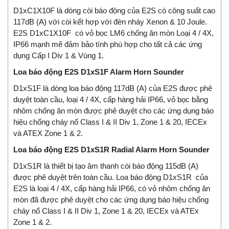
D1xC1X10F là dòng còi báo động của E2S có công suất cao
117dB (A) với còi kết hợp với đèn nháy Xenon & 10 Joule.
E2S D1xC1X10F có vỏ bọc LM6 chống ăn mòn Loại 4 / 4X,
IP66 mạnh mẽ đảm bảo tính phù hợp cho tất cả các ứng
dụng Cấp I Div 1 & Vùng 1.
Loa báo động E2S D1xS1F Alarm Horn Sounder
D1xS1F là dòng loa báo động 117dB (A) của E2S được phê
duyệt toàn cầu, loại 4 / 4X, cấp hàng hải IP66, vỏ bọc bằng
nhôm chống ăn mòn được phê duyệt cho các ứng dụng báo
hiệu chống cháy nổ Class I & II Div 1, Zone 1 & 20, IECEx
và ATEX Zone 1 & 2.
Loa báo động E2S D1xS1R Radial Alarm Horn Sounder
D1xS1R là thiết bị tạo âm thanh còi báo động 115dB (A)
được phê duyệt trên toàn cầu. Loa báo động D1xS1R của
E2S là loại 4 / 4X, cấp hàng hải IP66, có vỏ nhôm chống ăn
mòn đã được phê duyệt cho các ứng dụng báo hiệu chống
cháy nổ Class I & II Div 1, Zone 1 & 20, IECEx và ATEx
Zone 1 & 2.