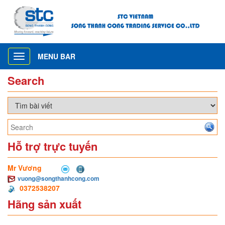
MENU BAR
Toggle
navigation
Search
Hỗ trợ trực tuyến
Mr Vương
vuong@songthanhcong.com
0372538207
Hãng sản xuất