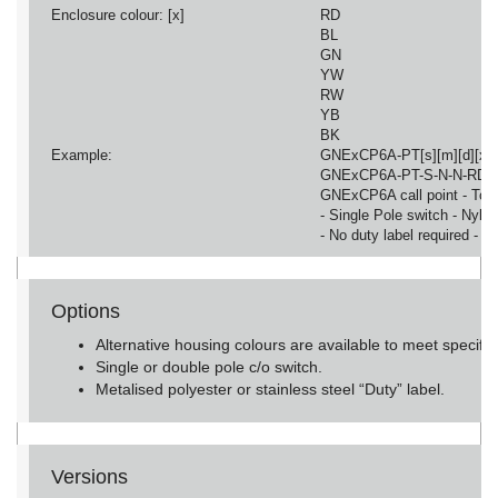
Enclosure colour: [x]
RD
BL
GN
YW
RW
YB
BK
Example:
GNExCP6A-PT[s][m][d][x]
GNExCP6A-PT-S-N-N-RD
GNExCP6A call point - Tool
- Single Pole switch - Nylo
- No duty label required - R
Options
Alternative housing colours are available to meet specifi
Single or double pole c/o switch.
Metalised polyester or stainless steel “Duty” label.
Versions