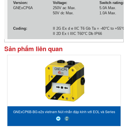
Version:
Voltage:
Switch rating:
GNExCP6A
250V ac Max.
5.0A Max.
50V dc Max.
1.0A Max.
Coding:
II 2G Ex d e IIC T6 Gb Ta = -40°C to +55°C
II 2D Ex t IIIC T60°C Db IP66
Sản phẩm liên quan
GNExCP6B-BG e2s vietnam Nút nhấn đập kính với EOL và Series
GNExCP6B-BG Break Glass