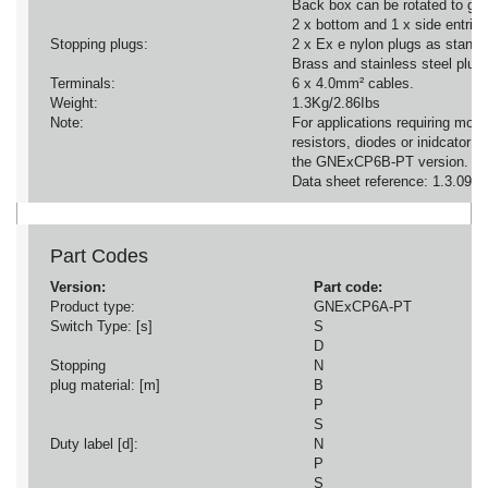
Back box can be rotated to giv
2 x bottom and 1 x side entries
Stopping plugs:
2 x Ex e nylon plugs as standa
Brass and stainless steel plugs
Terminals:
6 x 4.0mm² cables.
Weight:
1.3Kg/2.86Ibs
Note:
For applications requiring moni
resistors, diodes or inidcator 
the GNExCP6B-PT version.
Data sheet reference: 1.3.09.
Part Codes
Version:
Part code:
Product type:
GNExCP6A-PT
Switch Type: [s]
S
D
Stopping
N
plug material: [m]
B
P
S
Duty label [d]:
N
P
S