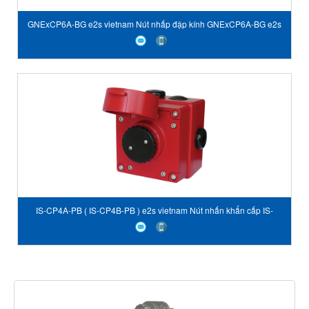
GNExCP6A-BG e2s vietnam Nút nhấp đập kính GNExCP6A-BG e2s
viet nam Break Glass
IS-CP4A-PB ( IS-CP4B-PB ) e2s vietnam Nút nhấn khẩn cấp IS-
CP4A-PB ( IS-CP4B-PB ) Push Button Call Point