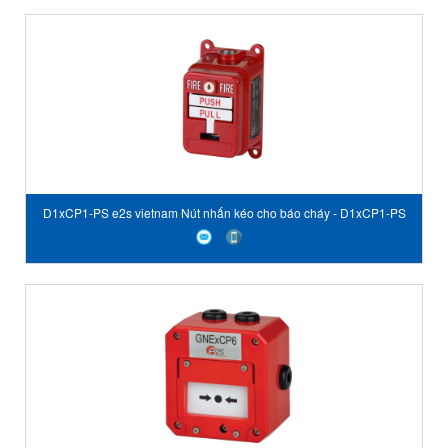
D1xCP1-PS e2s vietnam Nút nhấn kéo cho báo cháy - D1xCP1-PS
Explosion Proof Manual Pull Station