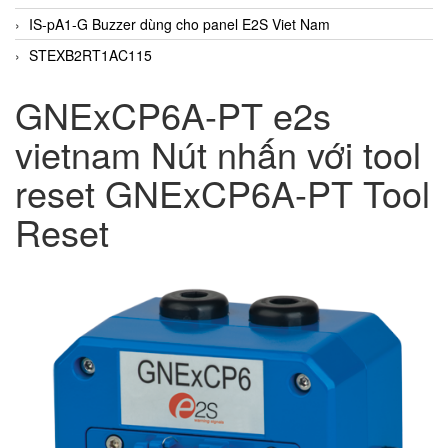
IS-pA1-G Buzzer dùng cho panel E2S Viet Nam
STEXB2RT1AC115
GNExCP6A-PT e2s
vietnam Nút nhấn với tool
reset GNExCP6A-PT Tool
Reset