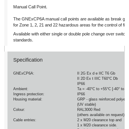
Manual Call Point.
The GNExCP6A manual call points are available as break glas
for Zone 1, 2, 21 and 22 hazardous areas for the control of fi
Available with either single or double pole change over switch
standards.
Specification
GNExCP6A:
II 2G Ex d e IIC T6 Gb
II 2D Ex t IIIC T60°C Db
IP66
Ambient:
Ta = -40°C to +55°C [-40° to +
Ingress protection:
IP66
Housing material:
GRP - glass reinforced polyest
(UV stable)
Colour:
RAL3000 Red
(others available on request)
Cable entries:
2 x M20 clearance top and
1 x M20 clearance side.