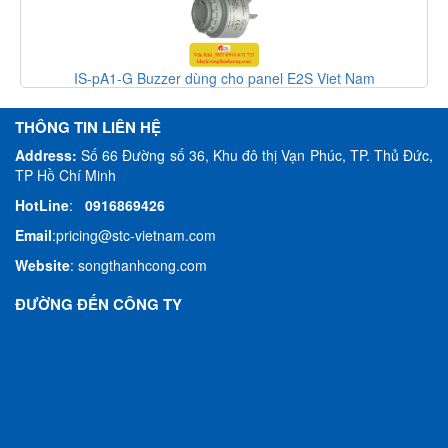
el E2S Viet Nam
STEXB2RT1AC115
THÔNG TIN LIÊN HỆ
Address:
Số 66 Đường số 36, Khu đô thị Vạn Phúc, TP. Thủ Đức,
TP Hồ Chí Minh
HotLine
:
0916869426
Email
:
pricing@stc-vietnam.com
Website
:
songthanhcong.com
ĐƯỜNG ĐẾN CÔNG TY