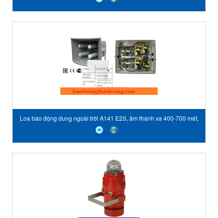
Song thành công đại lý độc quyền
Loa báo động dung ngoài trời A141 E2S, âm thanh xa 400-700 mét,
chất liệu nhựa, điện áp 115 -230 VAC