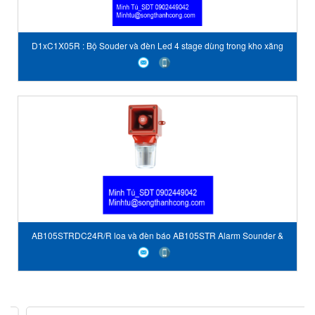
D1xC1X05R : Bộ Souder và đèn Led 4 stage dùng trong kho xăng
AB105STRDC24R/R loa và đèn báo AB105STR Alarm Sounder &
Xenon Strobe