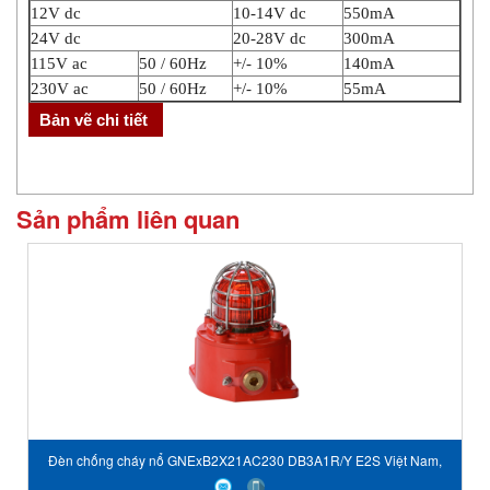
12V dc
10-14V dc
550mA
24V dc
20-28V dc
300mA
115V ac
50 / 60Hz
+/- 10%
140mA
230V ac
50 / 60Hz
+/- 10%
55mA
Sản phẩm liên quan
Đèn chống cháy nổ GNExB2X21AC230 DB3A1R/Y E2S Việt Nam,