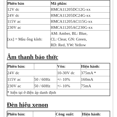
Phiên bản
Mã phần:
12V dc
HMCA11205DC12G-xx
24V dc
HMCA11205DC24G-xx
115V ac
HMCA11205AC115G-xx
230V ac
HMCA11205AC230G-xx
AM: Amber, BL: Blue,
[xx] = Màu ống kính:
CL: Clear, GN: Green,
RD: Red, YW: Yellow
Âm thanh báo thức
Phiên bản:
Vôn:
Hiện hành:
24V dc
10-30V dc
375mA *
115V ac
50 / 60Hz
+/- 10%
160mA
230V ac
50 / 60Hz
+/- 10%
75mA
* hiện tại ở điện áp danh định
Đèn hiệu xenon
Phiên bản:
Công suất:
Hiện hành: