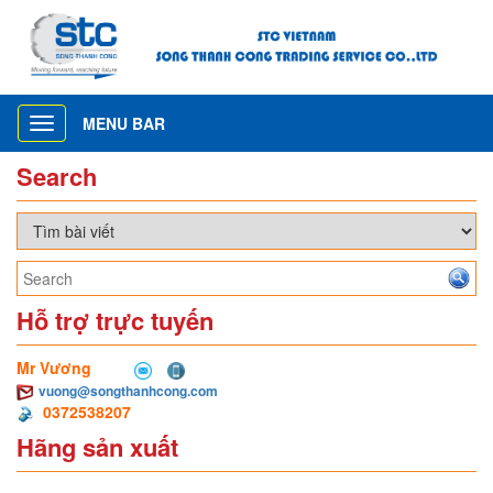
MENU BAR
Toggle
navigation
Search
Hỗ trợ trực tuyến
Mr Vương
vuong@songthanhcong.com
0372538207
Hãng sản xuất